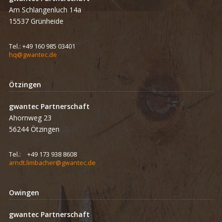
Am Schlangenluch 14a
15537 Grünheide
Tel.:
+49 160 985 03401
hq@gwantec.de
Ötzingen
gwantec Partnerschaft
Ahornweg 23
56244 Ötzingen
Tel.:
+49 173 938 8608
arndt.limbacher@gwantec.de
Owingen
gwantec Partnerschaft