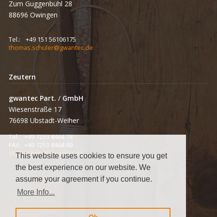
Zum Guggenbühl 28
88696 Owingen
Tel.:
+49 151 56106175
thomas.schuler@gwantec.de
Zeutern
gwantec Part.
/
GmbH
Wiesenstraße 17
76698 Ubstadt-Weiher
Tel.:
+49 7253 8464 78
FAX:
+49 7253 8464 99
steffen.botz@gwantec.de
This website uses cookies to ensure you get
the best experience on our website. We
assume your agreement if you continue.
More Info...