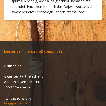
spritzig, lebendig, aber auch geschickt, behände etc.
bedeutet. Hinzu kommt noch das Objekt, worauf sich
gwant bezieht: Technologie, abgekürzt mit "tec".
Leistungen
Impressum
Datenschutz
Grünheide
gwantec Partnerschaft
Am Schlangenluch 14a
15537 Grünheide
Tel.:
+49 160 985 03401
hq@gwantec.de