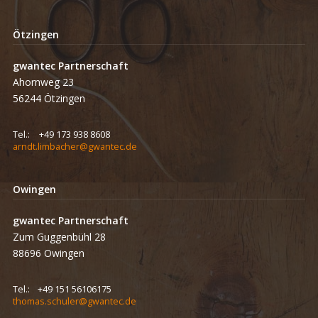
Ötzingen
gwantec Partnerschaft
Ahornweg 23
56244 Ötzingen
Tel.:
+49 173 938 8608
arndt.limbacher@gwantec.de
Owingen
gwantec Partnerschaft
Zum Guggenbühl 28
88696 Owingen
Tel.:
+49 151 56106175
thomas.schuler@gwantec.de