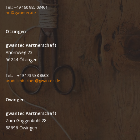
Tel.:
+49 160 985 03401
hq@gwantec.de
Ötzingen
gwantec Partnerschaft
Ahornweg 23
56244 Ötzingen
Tel.:
+49 173 938 8608
arndt.limbacher@gwantec.de
Owingen
gwantec Partnerschaft
Zum Guggenbühl 28
88696 Owingen