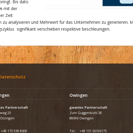
ringt. Bis dato
% mit der
er Zeit
zu analysieren und Mehrwert für das Unternehmen zu generieren. M
szyklus signifikant verschieben respektive beschleunigen.
Datenschutz
ngen
Owingen
ec Partnerschaft
gwantec Partnerschaft
weg 23
Zum Guggenbühl 28
 Ötzingen
88696 Owingen
+49 173 938 8608
Tel.:
+49 151 56106175