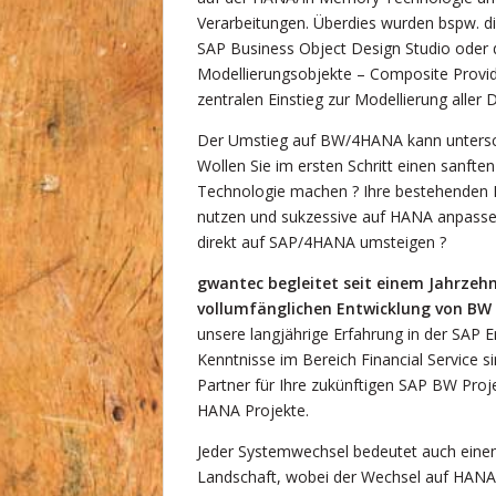
Verarbeitungen. Überdies wurden bspw. di
SAP Business Object Design Studio oder d
Modellierungsobjekte – Composite Provid
zentralen Einstieg zur Modellierung aller
Der Umstieg auf BW/4HANA kann untersch
Wollen Sie im ersten Schritt einen sanft
Technologie machen ? Ihre bestehenden 
nutzen und sukzessive auf HANA anpassen
direkt auf SAP/4HANA umsteigen ?
gwantec begleitet seit einem Jahrzeh
vollumfänglichen Entwicklung von BW
unsere langjährige Erfahrung in der SAP 
Kenntnisse im Bereich Financial Service si
Partner für Ihre zukünftigen SAP BW Proj
HANA Projekte.
Jeder Systemwechsel bedeutet auch einen
Landschaft, wobei der Wechsel auf HANA