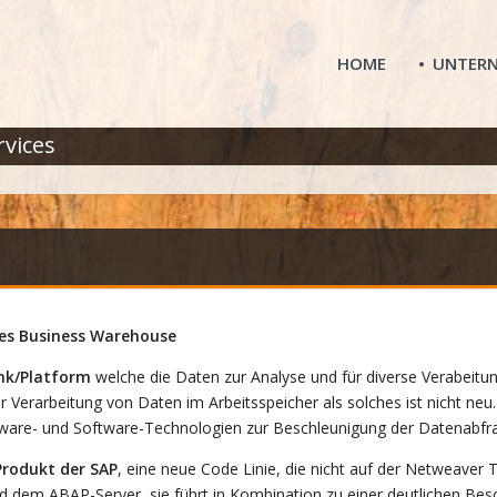
HOME
UNTER
rvices
es Business Warehouse
nk/Platform
welche die Daten zur Analyse und für diverse Verabeitun
r Verarbeitung von Daten im Arbeitsspeicher als solches ist nicht ne
dware- und Software-Technologien zur Beschleunigung der Datenabfr
Produkt der SAP
, eine neue Code Linie, die nicht auf der Netweaver 
dem ABAP-Server, sie führt in Kombination zu einer deutlichen Be