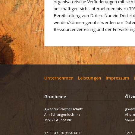
organisatorische Veränderungen mit sich b
beschäftigen sich Unternehmen bis zu 70
Bereitstellung von Daten. Nur ein Drittel d
werden/können genutzt werden um Daten 
Ressourcenverteilung und der Entwicklung
Unternehmen
Leistungen
Impressum
Grünheide
Ötzi
gwantec Partnerschaft
gwant
Am Schlangenluch 14a
Ahorn
15537 Grünheide
56244
Tel.:
+49 160 985 03401
Tel.: