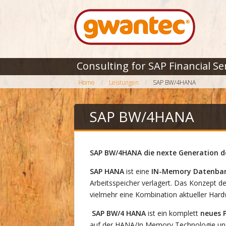
Consulting for SAP Financial Se
Home
Leistungen
SAP BW/4HANA
SAP BW/4HANA
SAP BW/4HANA die nexte Generation d
SAP HANA
ist eine
IN-Memory Datenba
Arbeitsspeicher verlagert. Das Konzept de
vielmehr eine Kombination aktueller Har
SAP BW/4 HANA
ist ein komplett
neues 
auf der HANA/In Memory Technologie und 